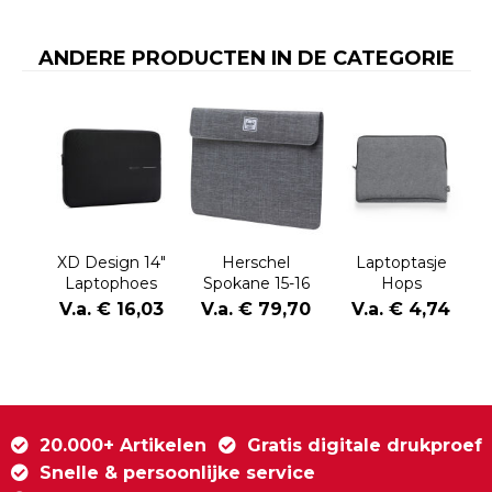
ANDERE PRODUCTEN IN DE CATEGORIE
XD Design 14"
Herschel
Laptoptasje
Laptophoes
Spokane 15-16
Hops
inch laptophoes
V.a. € 16,03
V.a. € 79,70
V.a. € 4,74
20.000+ Artikelen
Gratis digitale drukproef
Snelle & persoonlijke service