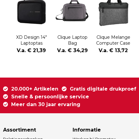
XD Design 14"
Clique Laptop
Clique Melange
Laptoptas
Bag
Computer Case
V.a. € 21,39
V.a. € 34,29
V.a. € 13,72
20.000+ Artikelen
Gratis digitale drukproef
Snelle & persoonlijke service
Meer dan 30 jaar ervaring
Assortiment
Informatie