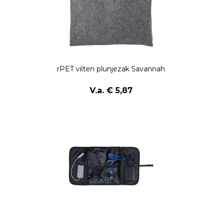
rPET vilten plunjezak Savannah
V.a. € 5,87