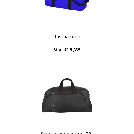
Tas Framton
V.a. € 9,78
Sporttas Antoinette | 38 l