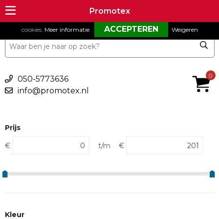
Om onze website goed te laten functioneren maken wij gebruik van
Promotex
Promotex
cookies.
Meer informatie
.
Weigeren
€ 0,00
0
050-5773636
info@promotex.nl
Prijs
€
t/m
€
Kleur