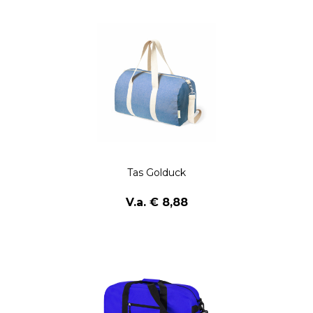
Tas Golduck
V.a. € 8,88