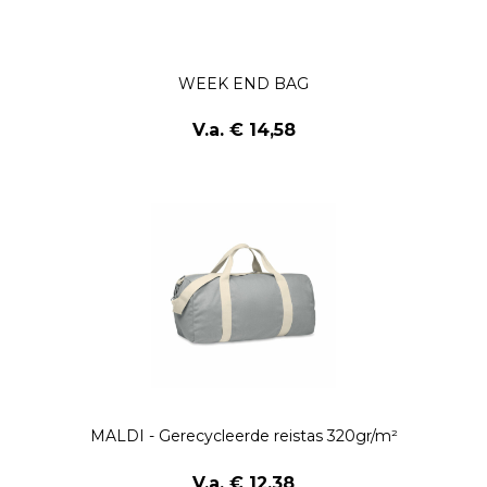
WEEK END BAG
V.a. € 14,58
MALDI - Gerecycleerde reistas 320gr/m²
V.a. € 12,38