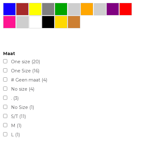
Maat
One size
(20)
One Size
(16)
# Geen maat
(4)
No size
(4)
.
(3)
No Size
(1)
S/T
(11)
M
(1)
L
(1)