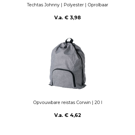
Techtas Johnny | Polyester | Oprolbaar
V.a. € 3,98
Opvouwbare reistas Corwin | 20 l
V.a. € 4,62