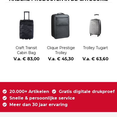
Craft Transit
Clique Prestige
Trolley Tugart
Cabin Bag
Trolley
V.a. € 83,00
V.a. € 45,30
V.a. € 63,60
20.000+ Artikelen
Gratis digitale drukproef
Snelle & persoonlijke service
Meer dan 30 jaar ervaring