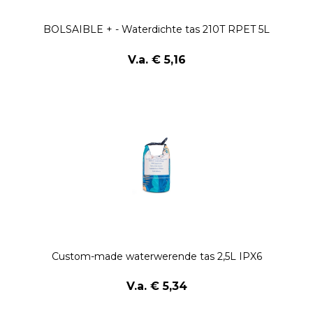
BOLSAIBLE + - Waterdichte tas 210T RPET 5L
V.a. € 5,16
Custom-made waterwerende tas 2,5L IPX6
V.a. € 5,34