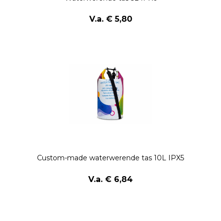
V.a. € 5,80
Custom-made waterwerende tas 10L IPX5
V.a. € 6,84