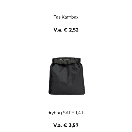
Tas Kambax
V.a. € 2,52
drybag SAFE 1,4 L
V.a. € 3,57