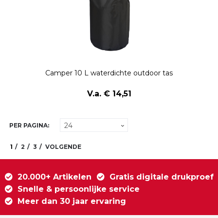
Camper 10 L waterdichte outdoor tas
V.a. € 14,51
PER PAGINA:
1
2
3
VOLGENDE
20.000+ Artikelen
Gratis digitale drukproef
Snelle & persoonlijke service
Meer dan 30 jaar ervaring