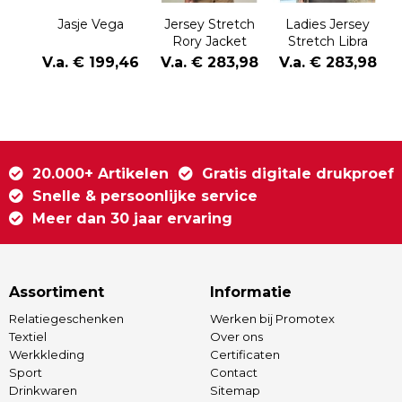
Jasje Vega
Jersey Stretch
Ladies Jersey
Rory Jacket
Stretch Libra
Jacket
g
V.a. € 199,46
V.a. € 283,98
V.a. € 283,98
20.000+ Artikelen
Gratis digitale drukproef
Snelle & persoonlijke service
Meer dan 30 jaar ervaring
Assortiment
Informatie
Relatiegeschenken
Werken bij Promotex
Textiel
Over ons
Werkkleding
Certificaten
Sport
Contact
Drinkwaren
Sitemap