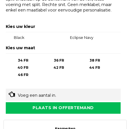
voering met split. Rechte snit. Geen merklabel, maar
enkel een maatlabel voor eenvoudige personalisatie.
Kies uw kleur
Black
Eclipse Navy
Kies uw maat
34 FR
36 FR
38 FR
40 FR
42 FR
44 FR
46 FR
Voeg een aantal in.
PLAATS IN OFFERTEMAND
Kenmerken