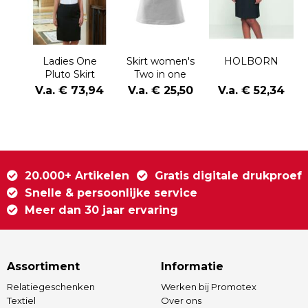
Ladies One
Skirt women's
HOLBORN
Pluto Skirt
Two in one
V.a. € 73,94
V.a. € 25,50
V.a. € 52,34
20.000+ Artikelen
Gratis digitale drukproef
Snelle & persoonlijke service
Meer dan 30 jaar ervaring
Assortiment
Informatie
Relatiegeschenken
Werken bij Promotex
Textiel
Over ons