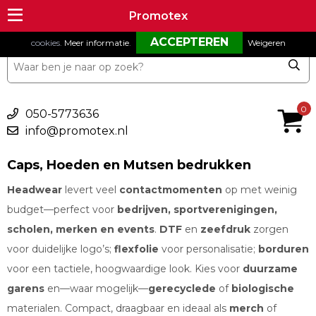
Om onze website goed te laten functioneren maken wij gebruik van
Promotex
Promotex
cookies.
Meer informatie
.
Weigeren
€ 0,00
0
050-5773636
info@promotex.nl
Caps, Hoeden en Mutsen bedrukken
Headwear
levert veel
contactmomenten
op met weinig
budget—perfect voor
bedrijven, sportverenigingen,
scholen, merken en events
.
DTF
en
zeefdruk
zorgen
voor duidelijke logo’s;
flexfolie
voor personalisatie;
borduren
voor een tactiele, hoogwaardige look. Kies voor
duurzame
garens
en—waar mogelijk—
gerecyclede
of
biologische
materialen. Compact, draagbaar en ideaal als
merch
of