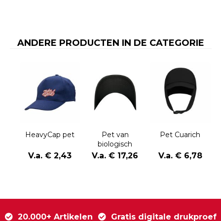
ANDERE PRODUCTEN IN DE CATEGORIE
HeavyCap pet
Pet van
Pet Cuarich
biologisch
katoen
V.a. € 2,43
V.a. € 17,26
V.a. € 6,78
20.000+ Artikelen
Gratis digitale drukproef