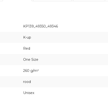
KP139_49350_49346
K-up
Red
One Size
260 g/m²
rood
Unisex