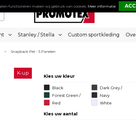
aten functioneren maken wij gebruik van cookies.
Meer informatie
.
nt
Stanley / Stella
Custom sportkleding
Ove
Snapback Pet - 5 Panelen
>
K-up
Kies uw kleur
Black
Dark Grey /
Light Grey
Forest Green /
Navy
Black
Red
White
Kies uw aantal