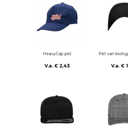
HeavyCap pet
Pet van biolog
V.a. € 2,43
V.a. € 