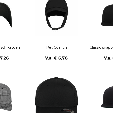
isch katoen
Pet Cuarich
Classic snap
17,26
V.a. € 6,78
V.a.