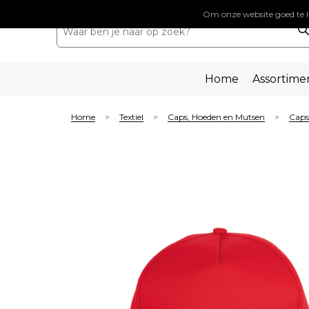
Om onze website goed te l
Home
Assortime
Home
Textiel
Caps, Hoeden en Mutsen
Caps
>
>
>