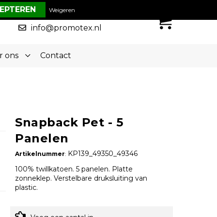
€ 0,00
Weigeren
0
050-5773636
info@promotex.nl
r ons
Contact
Snapback Pet - 5
Panelen
KP139_49350_49346
Artikelnummer
:
100% twillkatoen. 5 panelen. Platte
zonneklep. Verstelbare druksluiting van
plastic.