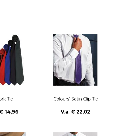
rk Tie
'Colours' Satin Clip Tie
 € 14,96
V.a. € 22,02