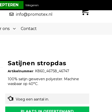
€ 0,00
Weigeren
0
050-5773636
info@promotex.nl
r ons
Contact
Satijnen stropdas
K860_46758_46747
Artikelnummer
:
100% satijn geweven polyester. Machine
wasbaar op 40°C.
Voeg een aantal in.
PLAATS IN OFFERTEMAND