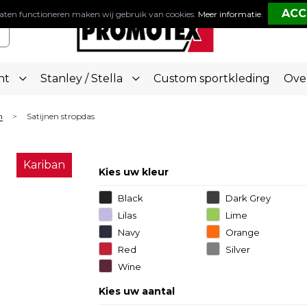
aten functioneren maken wij gebruik van cookies.
Meer informatie
.
nt
Stanley / Stella
Custom sportkleding
Ove
n
Satijnen stropdas
>
Kariban
Kies uw kleur
Black
Dark Grey
Lilas
Lime
Navy
Orange
Red
Silver
Wine
Kies uw aantal