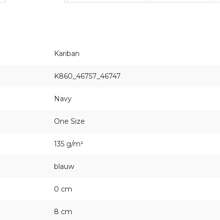
Kariban
K860_46757_46747
Navy
One Size
135 g/m²
blauw
0 cm
8 cm