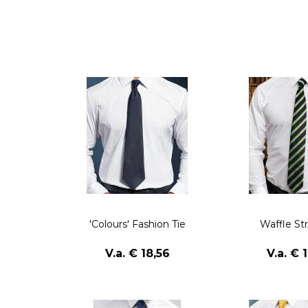
'Colours' Fashion Tie
Waffle Str
V.a. € 18,56
V.a. € 