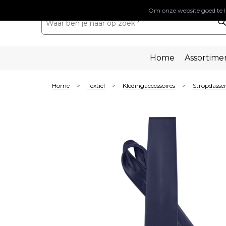
Om onze website goed te l
Home
Assortime
Home
Textiel
Kledingaccessoires
Stropdasse
>
>
>