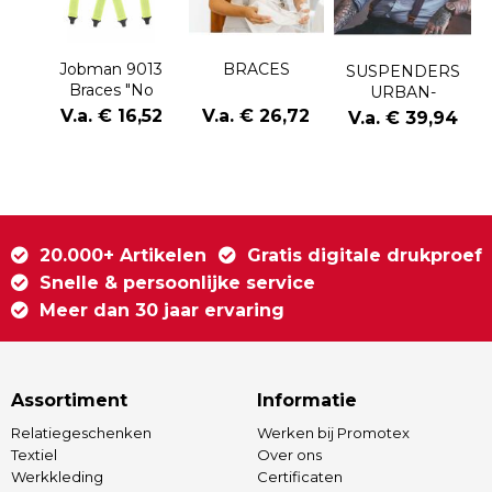
Jobman 9013
BRACES
SUSPENDERS
Braces "No
URBAN-
Scratch"
HERRINGBONE
V.a. € 16,52
V.a. € 26,72
V.a. € 39,94
20.000+ Artikelen
Gratis digitale drukproef
Snelle & persoonlijke service
Meer dan 30 jaar ervaring
Assortiment
Informatie
Relatiegeschenken
Werken bij Promotex
Textiel
Over ons
Werkkleding
Certificaten