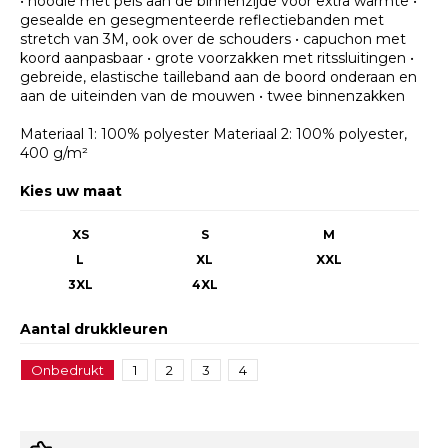
• hoodie met pels aan de binnenzijde voor extra warmte •
gesealde en gesegmenteerde reflectiebanden met
stretch van 3M, ook over de schouders • capuchon met
koord aanpasbaar • grote voorzakken met ritssluitingen •
gebreide, elastische tailleband aan de boord onderaan en
aan de uiteinden van de mouwen • twee binnenzakken
Materiaal 1: 100% polyester Materiaal 2: 100% polyester,
400 g/m²
Kies uw maat
XS
S
M
L
XL
XXL
3XL
4XL
Aantal drukkleuren
Onbedrukt
1
2
3
4