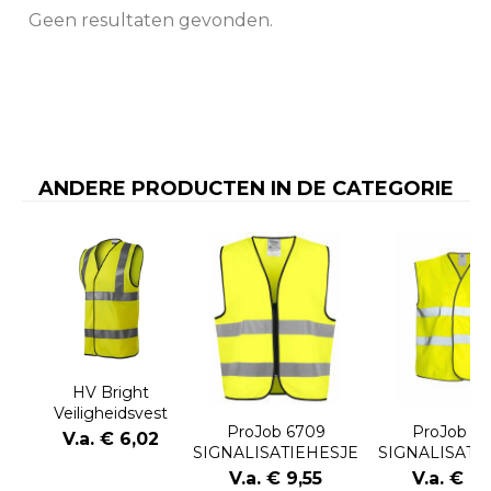
Geen resultaten gevonden.
ANDERE PRODUCTEN IN DE CATEGORIE
HV Bright
Veiligheidsvest
ProJob 6709
ProJob 6
uniseks
V.a. € 6,02
SIGNALISATIEHESJE
SIGNALISATI
EN ISO 20471
EN ISO 20
V.a. € 9,55
V.a. € 8