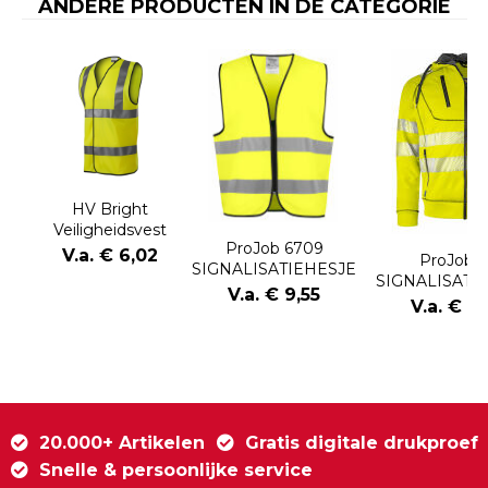
ANDERE PRODUCTEN IN DE CATEGORIE
HV Bright
Veiligheidsvest
ProJob 6709
uniseks
V.a. € 6,02
ProJob 6
SIGNALISATIEHESJE
SIGNALISATI
EN ISO 20471
V.a. € 9,55
GEVOERD E
V.a. € 15
KLASSE 2
20471 KLAS
20.000+ Artikelen
Gratis digitale drukproef
Snelle & persoonlijke service