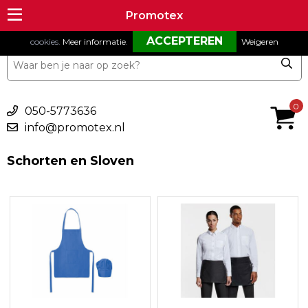
Om onze website goed te laten functioneren maken wij gebruik van
Promotex
Promotex
cookies.
Meer informatie
.
Weigeren
€ 0,00
0
050-5773636
info@promotex.nl
Schorten en Sloven