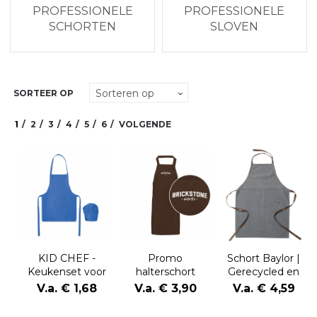
PROFESSIONELE
PROFESSIONELE
SCHORTEN
SLOVEN
SORTEER OP
1
2
3
4
5
6
VOLGENDE
KID CHEF -
Promo
Schort Baylor |
Keukenset voor
halterschort
Gerecycled en
kinderen
75x85 cm
katoen |
V.a. € 1,68
V.a. € 3,90
V.a. € 4,59
Verstelbare
banden