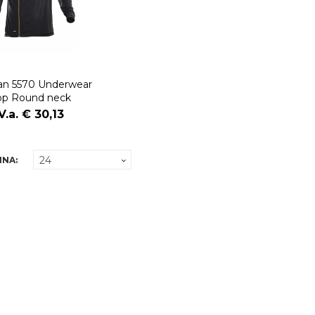
n 5570 Underwear
op Round neck
V.a. € 30,13
INA: