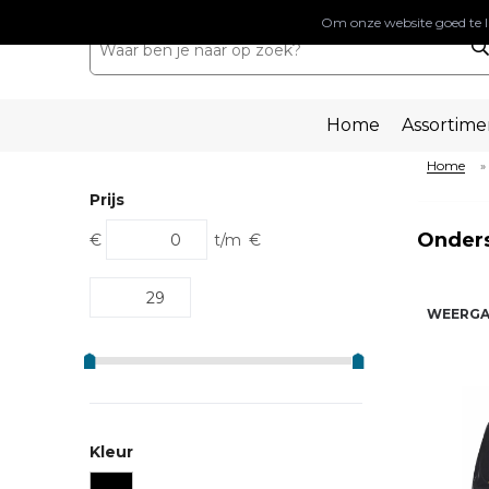
Om onze website goed te l
Home
Assortime
Home
»
Prijs
Onders
€
t/m
€
WEERGA
Kleur