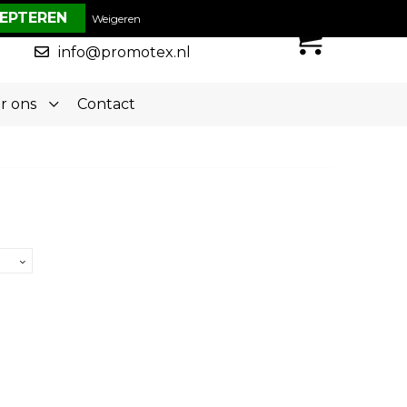
€ 0,00
Weigeren
0
050-5773636
info@promotex.nl
r ons
Contact