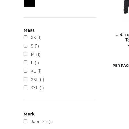
Maat
Jobma
XS
(1)
T
S
(1)
M
(1)
L
(1)
PER PAG
XL
(1)
XXL
(1)
3XL
(1)
Merk
Jobman
(1)