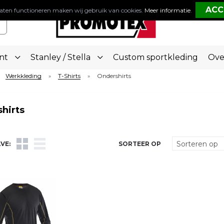
aten functioneren maken wij gebruik van cookies.
Meer informatie
.
nt
Stanley / Stella
Custom sportkleding
Ove
Werkkleding
T-Shirts
Ondershirts
»
»
hirts
VE:
SORTEER OP