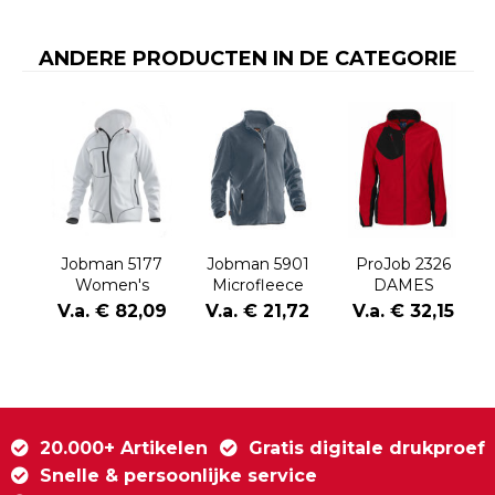
ANDERE PRODUCTEN IN DE CATEGORIE
Jobman 5177
Jobman 5901
ProJob 2326
Women's
Microfleece
DAMES
Hoodie
Jacket
MICROFLEECE
V.a. € 82,09
V.a. € 21,72
V.a. € 32,15
20.000+ Artikelen
Gratis digitale drukproef
Snelle & persoonlijke service