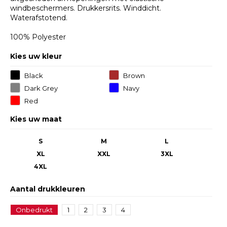
windbeschermers. Drukkersrits. Winddicht.
Waterafstotend.
100% Polyester
Kies uw kleur
Black
Brown
Dark Grey
Navy
Red
Kies uw maat
S
M
L
XL
XXL
3XL
4XL
Aantal drukkleuren
Onbedrukt
1
2
3
4