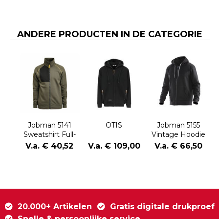
ANDERE PRODUCTEN IN DE CATEGORIE
Jobman 5141
OTIS
Jobman 5155
Sweatshirt Full-
Vintage Hoodie
Zip
Lined
V.a. € 40,52
V.a. € 109,00
V.a. € 66,50
20.000+ Artikelen
Gratis digitale drukproef
Snelle & persoonlijke service