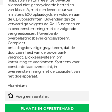
hulpbatterijen zijn reëel, ze bevatten
allemaal niet-gerecycleerde batterijen
van klasse A, met een levensduur van
minstens 500 oplaadcycli, en voldoen aan
de CE-voorschriften. Bovendien zijn ze
vervaardigd volgens de RoHS-normen en
in overeenstemming met de volgende
veiligheidseisen: Powerbank-
overbelastingsbeveiligingssysteem.
Compleet
ontladingsbeveiligingssysteem, dat de
duurzaamheid van de powerbank
vergroot. Blokkeersysteem om
kortsluiting te voorkomen. Systeem voor
constante laadoverdracht, in
overeenstemming met de capaciteit van
het doelapparaat.
Aluminium
Voeg een aantal in.
PLAATS IN OFFERTEMAND