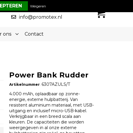
€ 0,00
Weigeren
0
050-5773636
info@promotex.nl
r ons
Contact
Power Bank Rudder
6307AZULS/T
Artikelnummer
:
4.000 mAh, oplaadbaar op zonne-
energie, externe hulpbatterij. Van
resistent aluminium materiaal, met USB-
uitgang en inclusief micro-USB-kabel.
Verkrijgbaar in een breed scala aan
kleuren. De capaciteiten die worden
weergegeven in al onze externe