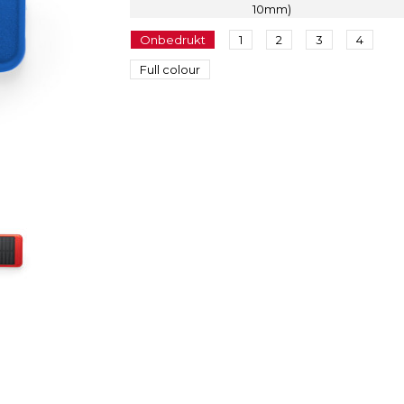
10mm)
Onbedrukt
1
2
3
4
Full colour