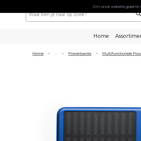
Om onze website goed te l
Home
Assortime
Home
...
Powerbanks
Multifunctionele Po
>
>
>