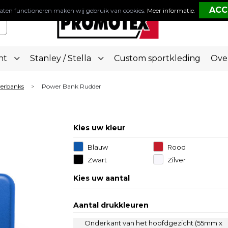
aten functioneren maken wij gebruik van cookies.
Meer informatie
.
nt
Stanley / Stella
Custom sportkleding
Ove
werbanks
Power Bank Rudder
>
Kies uw kleur
Blauw
Rood
Zwart
Zilver
Kies uw aantal
Aantal drukkleuren
Onderkant van het hoofdgezicht (55mm x